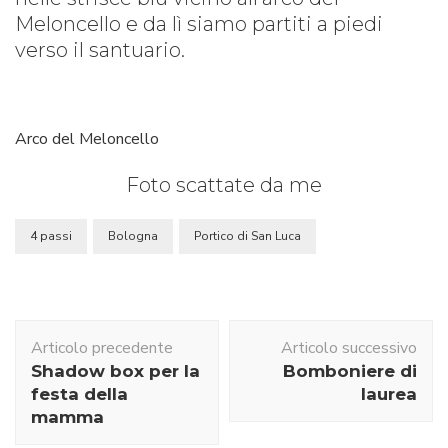
Meloncello e da lì siamo partiti a piedi
verso il santuario.
Arco del Meloncello
Foto scattate da me
4 passi
Bologna
Portico di San Luca
Navigazione
Articolo precedente
Articolo successivo
articolo
Shadow box per la
Bomboniere di
festa della
laurea
mamma