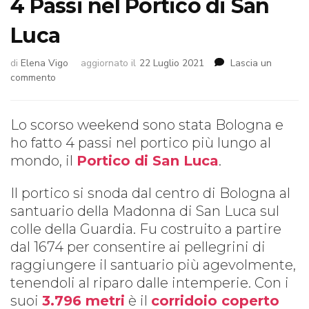
4 Passi nel Portico di San
Luca
di
Elena Vigo
aggiornato il
22 Luglio 2021
Lascia un
su
commento
4
Passi
nel
Lo scorso weekend sono stata Bologna e
Portico
ho fatto 4 passi nel portico più lungo al
di
mondo, il
Portico di San Luca
.
San
Luca
Il portico si snoda dal centro di Bologna al
santuario della Madonna di San Luca sul
colle della Guardia. Fu costruito a partire
dal 1674 per consentire ai pellegrini di
raggiungere il santuario più agevolmente,
tenendoli al riparo dalle intemperie. Con i
suoi
3.796 metri
è il
corridoio coperto