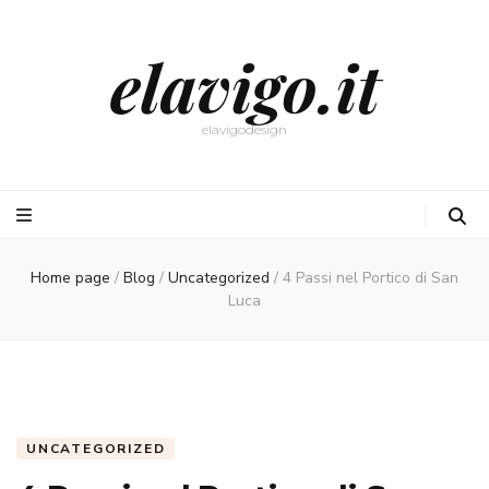
elavigo.it
elavigodesign
Home page
/
Blog
/
Uncategorized
/
4 Passi nel Portico di San
Luca
UNCATEGORIZED