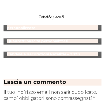
Idee
Uncategorized
Potrebbe piacerti...
Idee regalo per San Valentino: qualcosa di
personalizzato
Idee
Uncategorized
Quadretti nascita personalizzati
Natale
Uncategorized
Candele e decorazioni Natalizie – 2020
Lascia un commento
Il tuo indirizzo email non sarà pubblicato.
I
campi obbligatori sono contrassegnati
*