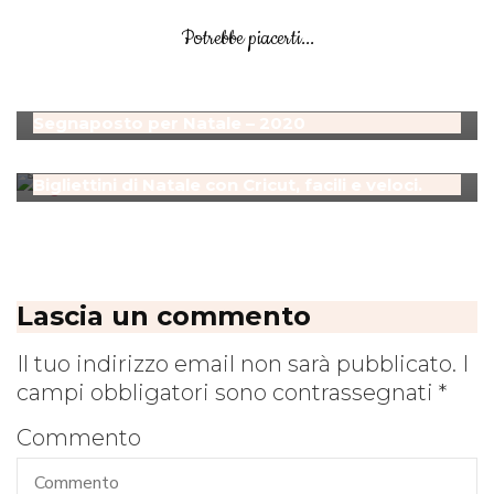
Natale
Potrebbe piacerti...
Bigliettini di Natale
Natale
Tutorial
Segnaposto per Natale – 2020
Natale
Tutorial
Bigliettini di Natale con Cricut, facili e veloci.
Lascia un commento
Il tuo indirizzo email non sarà pubblicato.
I
campi obbligatori sono contrassegnati
*
Commento