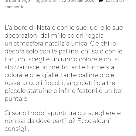
di
Elena Vigo
aggiornato il
22 Gennaio 2020
Lascia un
su
commento
Albero
di
Natale
L’albero di Natale con le sue luci e le sue
decorazioni dai mille colori regala
un’atmosfera natalizia unica. C’è chi lo
decora solo con le palline, chi solo con le
luci, chi sceglie un unico colore e chi si
sbizzarrisce. Io metto tante lucine sia
colorate che gialle, tante palline oro e
rosse, piccoli fiocchi, angioletti o altre
piccole statuine e infine festoni e un bel
puntale.
Ci sono troppi spunti tra cui scegliere e
non sai da dove partire? Ecco alcuni
consigli.