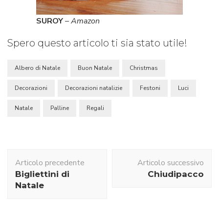
SUROY
–
Amazon
Spero questo articolo ti sia stato utile!
Albero di Natale
Buon Natale
Christmas
Decorazioni
Decorazioni natalizie
Festoni
Luci
Natale
Palline
Regali
Navigazione
Articolo precedente
Articolo successivo
articolo
Bigliettini di
Chiudipacco
Natale