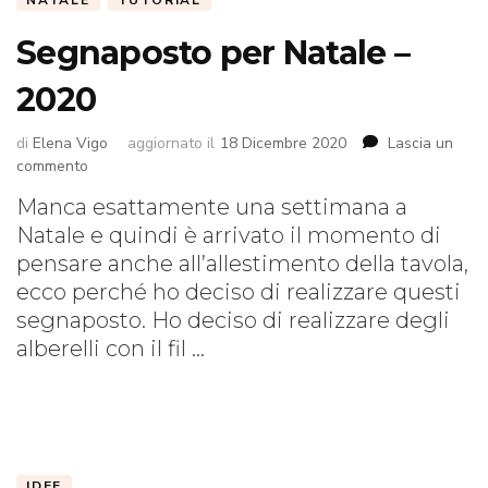
NATALE
TUTORIAL
Segnaposto per Natale –
2020
di
Elena Vigo
aggiornato il
18 Dicembre 2020
Lascia un
su
commento
Segnaposto
Manca esattamente una settimana a
per
Natale e quindi è arrivato il momento di
Natale
–
pensare anche all’allestimento della tavola,
2020
ecco perché ho deciso di realizzare questi
segnaposto. Ho deciso di realizzare degli
alberelli con il fil …
IDEE