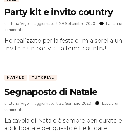
Party kit e invito country
di
Elena Vigo
aggiornato il
29 Settembre 2020
Lascia un
su
commento
Party
Ho realizzato per la festa di mia sorella un
kit
invito e un party kit a tema country!
e
invito
country
NATALE
TUTORIAL
Segnaposto di Natale
di
Elena Vigo
aggiornato il
22 Gennaio 2020
Lascia un
su
commento
Segnaposto
La tavola di Natale è sempre ben curata e
di
addobbata e per questo è bello dare
Natale