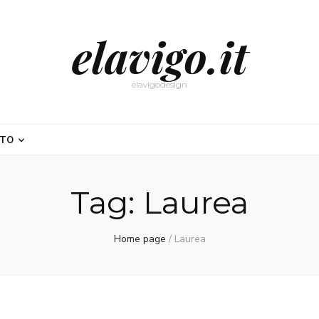
elavigo.it
elavigodesign
NTO
Tag:
Laurea
Home page
/
Laurea