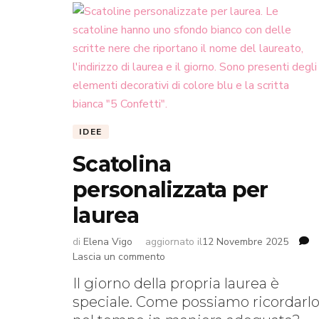
IDEE
Scatolina
personalizzata per
laurea
di
Elena Vigo
aggiornato il
12 Novembre 2025
su
Lascia un commento
Scatolina
Il giorno della propria laurea è
personalizzata
speciale. Come possiamo ricordarl
per
laurea