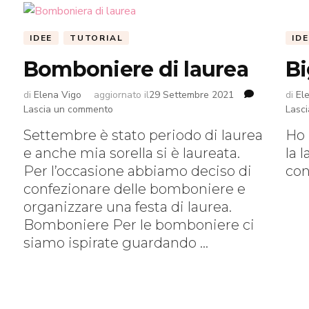
IDEE
TUTORIAL
IDE
Bomboniere di laurea
Bi
di
Elena Vigo
aggiornato il
29 Settembre 2021
di
El
su
Lascia un commento
Lasc
Bomboniere
Settembre è stato periodo di laurea
Ho 
di
e anche mia sorella si è laureata.
la 
laurea
Per l’occasione abbiamo deciso di
con
confezionare delle bomboniere e
organizzare una festa di laurea.
Bomboniere Per le bomboniere ci
siamo ispirate guardando …
o