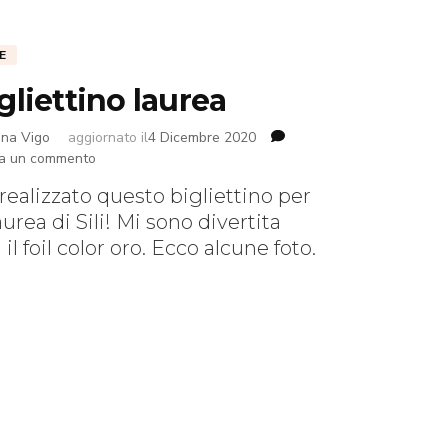
E
gliettino laurea
ena Vigo
aggiornato il
4 Dicembre 2020
su
ia un commento
Bigliettino
realizzato questo bigliettino per
laurea
laurea di Sili! Mi sono divertita
 il foil color oro. Ecco alcune foto.