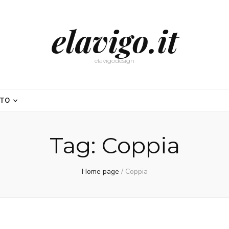
elavigo.it
elavigodesign
NTO
Tag:
Coppia
Home page
/
Coppia