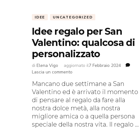
IDEE
UNCATEGORIZED
Idee regalo per San
Valentino: qualcosa di
personalizzato
di
Elena Vigo
aggiornato il
7 Febbraio 2024
su
Lascia un commento
Idee
Mancano due settimane a San
regalo
Valentino ed è arrivato il momento
per
San
di pensare al regalo da fare alla
Valentino:
nostra dolce metà, alla nostra
qualcosa
migliore amica o a quella persona
di
speciale della nostra vita. Il regalo …
personalizzato