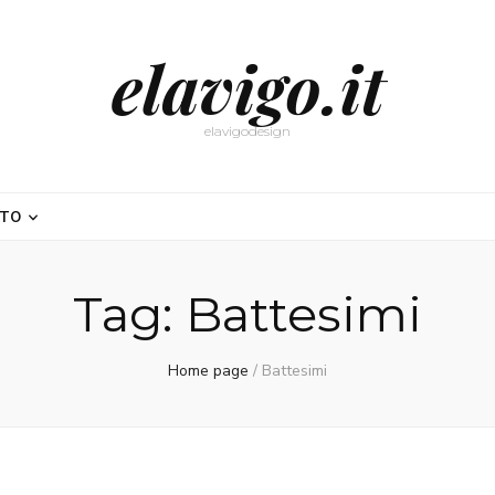
elavigo.it
elavigodesign
NTO
Tag:
Battesimi
Home page
/
Battesimi