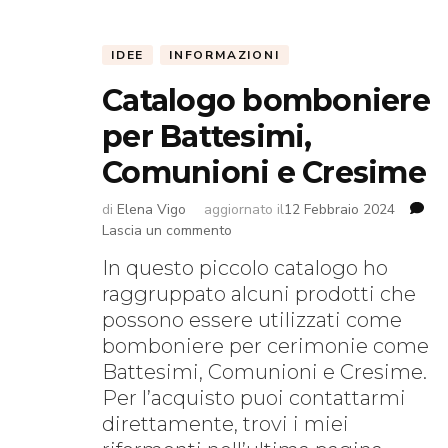
IDEE
INFORMAZIONI
Catalogo bomboniere
per Battesimi,
Comunioni e Cresime
di
Elena Vigo
aggiornato il
12 Febbraio 2024
su
Lascia un commento
Catalogo
In questo piccolo catalogo ho
bomboniere
raggruppato alcuni prodotti che
per
Battesimi,
possono essere utilizzati come
Comunioni
bomboniere per cerimonie come
e
Battesimi, Comunioni e Cresime.
Cresime
Per l’acquisto puoi contattarmi
direttamente, trovi i miei