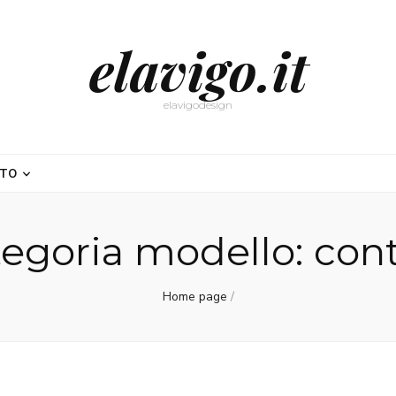
elavigo.it
elavigodesign
NTO
egoria modello:
con
Home page
/